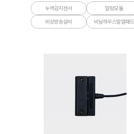
누액감지센서
알람모듈
비상방송설비
비닐하우스발열패