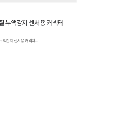
질 누액감지 센서용 커넥터
 누액감지 센서용 커넥터
 커넥터와 End 커넥터로 분류없이 사용
 연결된 각 케이블을 제어기에 연결