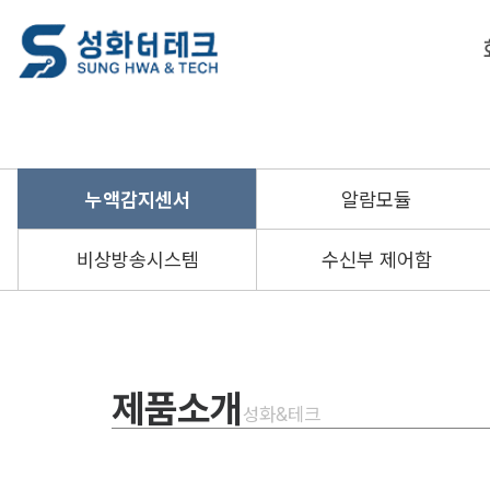
누액감지센서
알람모듈
비상방송시스템
수신부 제어함
제품소개
성화&테크