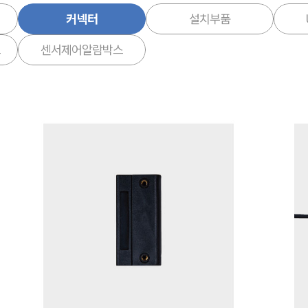
커넥터
설치부품
드
센서제어알람박스